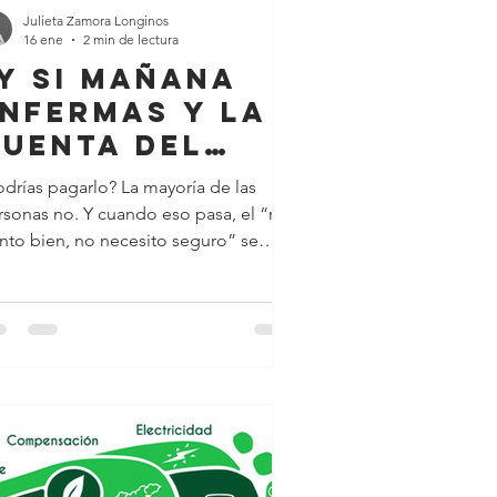
Julieta Zamora Longinos
16 ene
2 min de lectura
Y si mañana
nfermas y la
uenta del
ospital es de
odrías pagarlo? La mayoría de las
600,000?
rsonas no. Y cuando eso pasa, el “me
ento bien, no necesito seguro” se
nvierte en “¿por qué no...