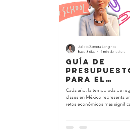
Julieta Zamora Longinos
hace 3 días
4 min de lectura
Guía de
Presupuest
para el
Regreso a
Cada año, la temporada de reg
Clases en
clases en México representa u
México: Có
retos económicos más signific
para miles de familias y estudi
Prepararte 
universitarios. Entre la compra
Afectar tu
uniformes, calzado, inscripción,