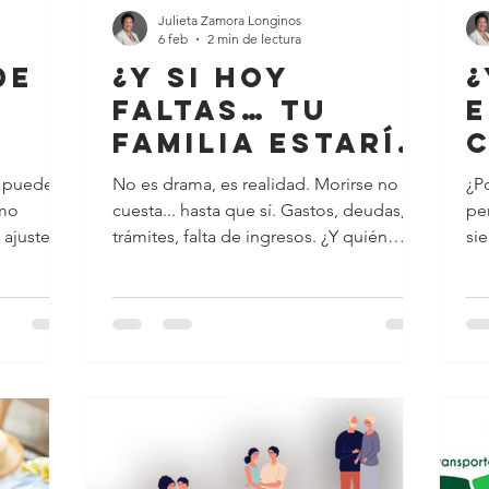
Julieta Zamora Longinos
6 feb
2 min de lectura
de
¿Y si hoy
¿
faltas… tu
e
familia estaría
c
protegida?
h
o puede
No es drama, es realidad. Morirse no
¿P
arte
$
cuesta... hasta que sí. Gastos, deudas,
pe
ta
trámites, falta de ingresos. ¿Y quién
si
a casa
carga con todo eso?...
co
on gadgets
pagar
atos y
cuenta.
 de
ses
 en