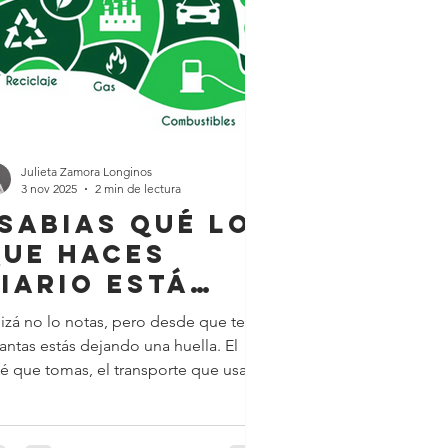
Julieta Zamora Longinos
3 nov 2025
2 min de lectura
Sabias qué lo
ue haces
iario está
destruyendo
izá no lo notas, pero desde que te
l planeta (y
antas estás dejando una huella. El
u cartera)?
fé que tomas, el transporte que usas,
 ropa que eliges. Todo suma. Y si no
mbiamos eso, la cuenta la paga el
aneta… y tú también. ¿Qué es la huella