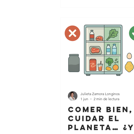
Finanzas
la interminable lista de útiles e
el gasto total puede desbalanc
rápidamente la estabilidad del 
no existe una planificación ad
buena noticia es que afrontar 
gastos escolares no tiene por 
convertirse en un dolor de
Julieta Zamora Longinos
1 jun
2 min de lectura
Comer bien,
cuidar el
planeta… ¿