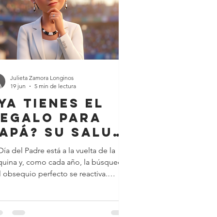
Julieta Zamora Longinos
19 jun
5 min de lectura
Ya tienes el
egalo para
apá? Su salud
 tranquilidad
Día del Padre está a la vuelta de la
odrían ser el
quina y, como cada año, la búsqueda
más
l obsequio perfecto se reactiva.
corremos tiendas, navegamos por
importante
ternet y nos preguntamos: ¿Ya sabes
é regalarle? Es muy común pensar en