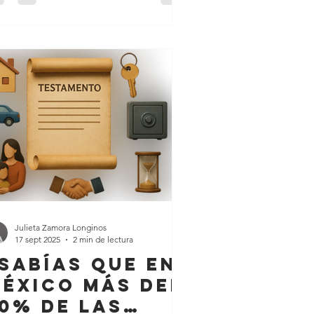
 carbono? Es la cantidad de gases de
ecto invernadero que generas con tus
idades diarias: 🚗Transportarte 🍔
r 🛍 Comprar ♻️ Tirar basura
oiler: el mexicano promedio genera
re 3.5 y 4.5 toneladas de CO₂ al año .
si no hacemos n
Julieta Zamora Longinos
17 sept 2025
2 min de lectura
Sabías que en
éxico más del
0% de las