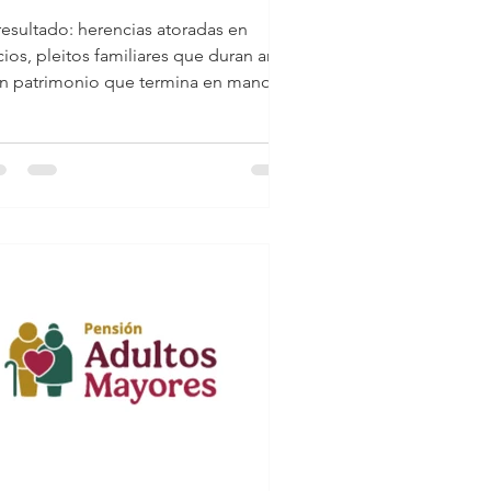
personas
ltado: herencias atoradas en
ueren sin
cios, pleitos familiares que duran años
dejar
un patrimonio que termina en manos
uivocadas. Tener...
testamento?