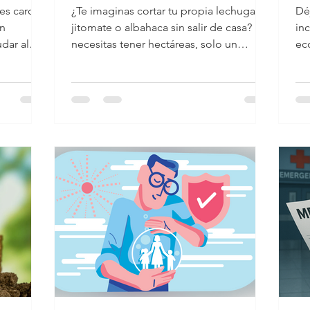
í se
comida y
f
es caro o
¿Te imaginas cortar tu propia lechuga,
Dé
también
h
on
jitomate o albahaca sin salir de casa? No
in
cultivar tu
dar al
necesitas tener hectáreas, solo un
ec
ud y...
rincón, luz, ganas… y...
de
ahorro?
Mu
hi
se
es
am
as
qu
cr
en 