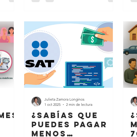
de
ef
activ
Come
Sp
ent
Y 
Julieta Zamora Longinos
1 oct 2025
2 min de lectura
 Mes
¿Sabías que
¿
puedes pagar
M
menos
7