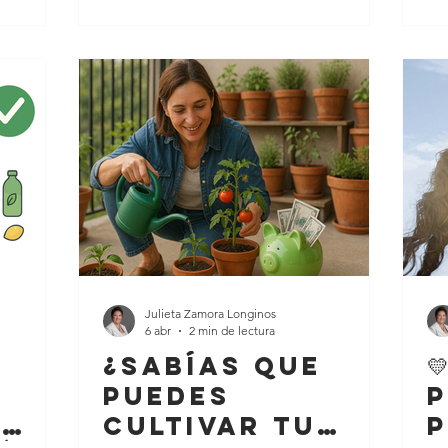
scolares,
diciembre? Seguramente tenías en la
un
ear
mano una copa, doce uvas y una lista
loc
hogar si
llena de buenas intenciones: "Este año
pa
ecuada. La
sí ahorro", "Ahora sí voy a invertir", "Voy
Si
estos
a armar mi fondo de emergencia". El
ma
qué
tiempo vuela tan rápido que, casi sin
el
darnos cuenta, el calendario ya nos m
ma
Julieta Zamora Longinos
6 abr
2 min de lectura
¿Sabías que

puedes
p
y
cultivar tu
p