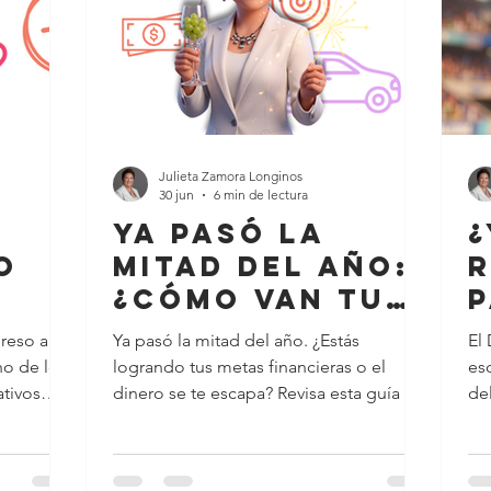
Julieta Zamora Longinos
30 jun
6 min de lectura
Ya pasó la
¿
o
mitad del año:
r
¿Cómo van tus
p
metas
y
reso a
Ya pasó la mitad del año. ¿Estás
El 
financieras?
p
no de los
logrando tus metas financieras o el
es
mo
ativos
dinero se te escapa? Revisa esta guía y
de
antes
obten información sobre los webinars y
Re
sin
 de
talleres que tenemos para ti. ¿Te
in
s
 libros y
acuerdas de la noche del 31 de
qu