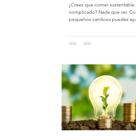
ahorrar? ¡S
¿Crees que comer sustentable 
puede!
complicado? Nada que ver. C
pequeños cambios puedes ayu
medio ambiente, mejorar tu sal