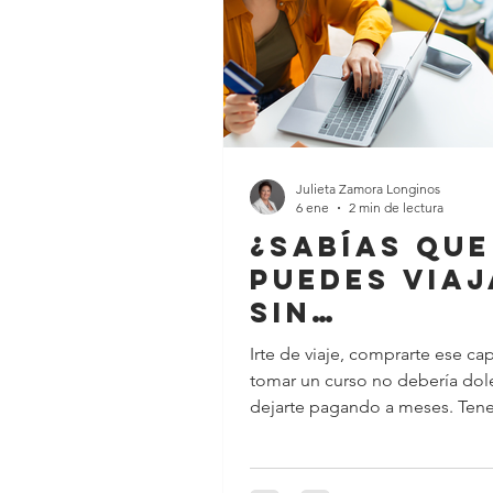
México, más del 70% de la elec
se genera con
Julieta Zamora Longinos
6 ene
2 min de lectura
¿Sabías que
puedes viaj
sin
endeudarte
Irte de viaje, comprarte ese ca
tomar un curso no debería dol
dejarte pagando a meses. Tene
planeados no es un...