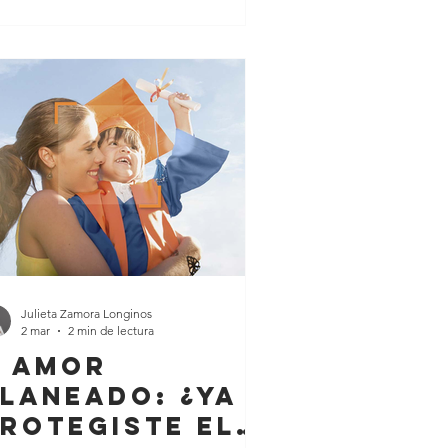
a corbata, el reloj de moda, una
ión o la herramienta que le hace falta
ra sus proyectos del fin de semana.
n embargo, más allá de un objeto
terial que pueda acumular polvo en
 clóset, existe un regalo que puede
rcar una diferencia rotunda en
Julieta Zamora Longinos
2 mar
2 min de lectura
 Amor
laneado: ¿Ya
rotegiste el