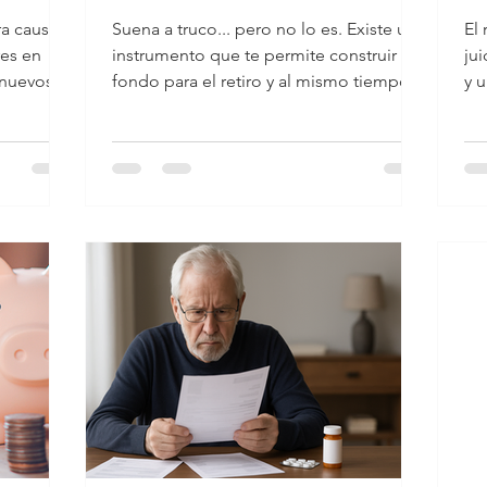
impuestos y
ra causa
Suena a truco... pero no lo es. Existe un
El resu
ahorrar para
m
es en
instrumento que te permite construir tu
jui
tu retiro al
fondo para el retiro y al mismo tiempo
y 
usta, la
recuperar...
eq
mismo tiempo?
ión
os no es
lar de
cordar
iferencia
or qué es
El cáncer
 para