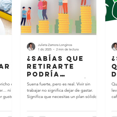
tricidad
Julieta Zamora Longinos
1 dic 2025
2 min de lectura
¿Sabías que
¿
ar
retirarte
q
podría
d
?
costarte más
pricho o
Suena fuerte, pero es real. Vivir sin
Qu
de 4 millones
e
er… ni
trabajar no significa dejar de gastar.
lev
de pesos?
t
r gustos
Significa que necesitas un plan sólido
ca
para cubrir tus...
la
ca
pl