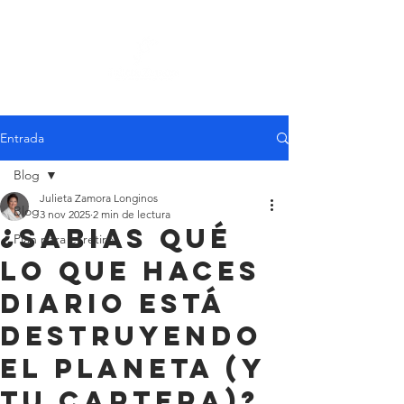
Entrada
Blog
Julieta Zamora Longinos
Blog
3 nov 2025
2 min de lectura
¿Sabias qué
Plan para el retiro
lo que haces
diario está
destruyendo
el planeta (y
tu cartera)?