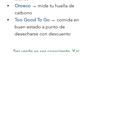
Oroeco
 → mide tu huella de 
carbono
Too Good To Go
 → comida en 
buen estado a punto de 
desecharse con descuento
Ser verde es ser consciente. Y si 
además te ahorras un dinerito, mejor.