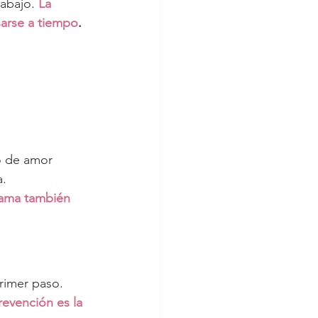
abajo. 
La 
sarse a tiempo
.
o de amor 
a.
ama también 
rimer paso. 
revención es la 