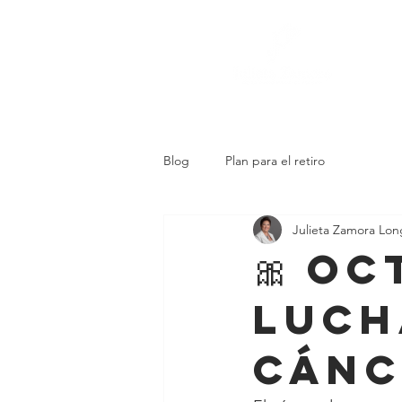
Blog
Plan para el retiro
Julieta Zamora Lon
🎀 O
luch
cánc