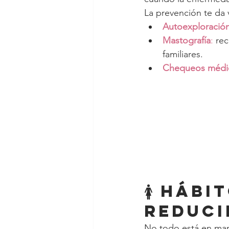
La prevención te da 
Autoexploració
Mastografía
:
 re
familiares.
Chequeos médi
🚺 Hábi
reduci
No todo está en mano