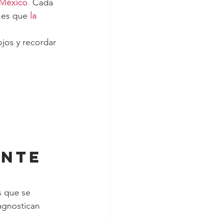
 México
.
 Cada 
 es que 
la 
jos y recordar 
ante 
 que se 
agnostican 