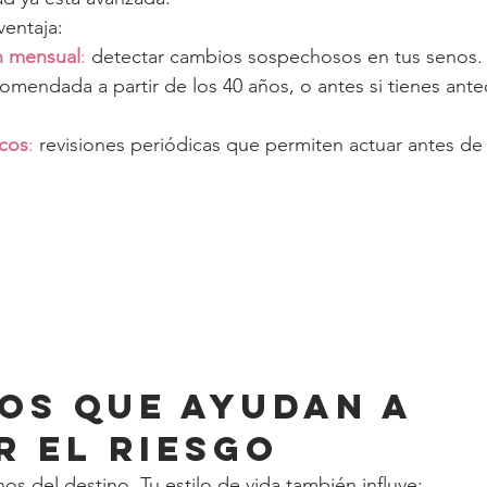
ventaja:
n mensual
:
 detectar cambios sospechosos en tus senos.
comendada a partir de los 40 años, o antes si tienes ant
cos
:
 revisiones periódicas que permiten actuar antes de
tos que ayudan a 
r el riesgo
s del destino. Tu estilo de vida también influye: