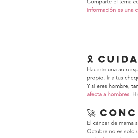
Comparte el tema co
información es una 
🎗️ Cui
Hacerte una autoexpl
propio. Ir a tus che
Y si eres hombre, t
afecta a hombres
. 
Ha
🚀 Con
El cáncer de mama s
Octubre no es solo u